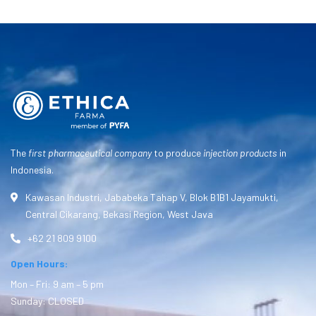
The
first pharmaceutical company
to produce
injection products
in
Indonesia.
Kawasan Industri, Jababeka Tahap V, Blok B1B1 Jayamukti,
Central Cikarang, Bekasi Region, West Java
+62 21 809 9100
Open Hours:
Mon – Fri: 9 am – 5 pm
Sunday: CLOSED