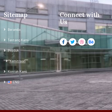
Sitemap
Connect with
Us
Beranda
Tentang Kami
Produk
Kemitraan
Kontak Kami
ENG