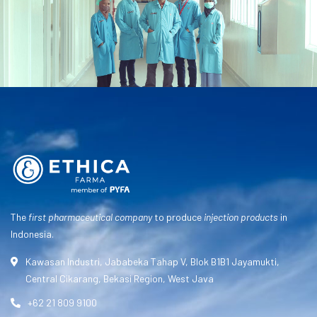
The
first pharmaceutical company
to produce
injection products
in
Indonesia.
Kawasan Industri, Jababeka Tahap V, Blok B1B1 Jayamukti,
Central Cikarang, Bekasi Region, West Java
+62 21 809 9100