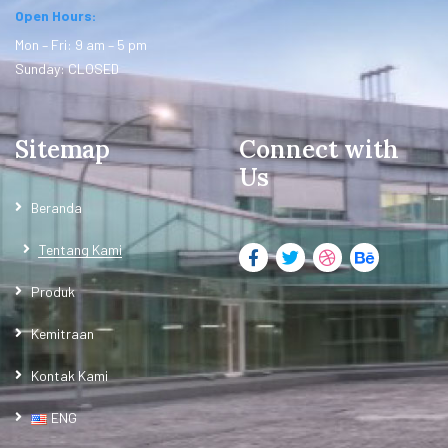
Open Hours:
Mon – Fri: 9 am – 5 pm
Sunday: CLOSED
Sitemap
Connect with
Us
Beranda
Tentang Kami
Produk
Kemitraan
Kontak Kami
ENG